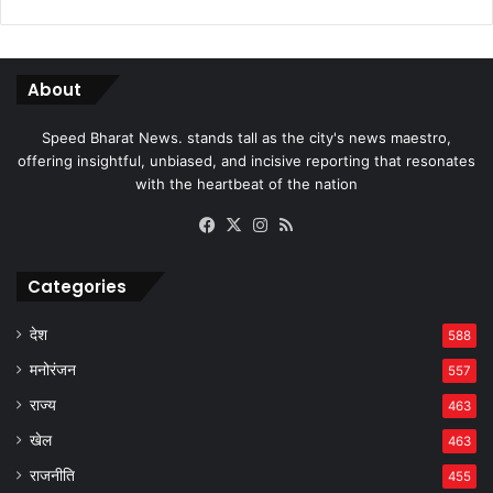
About
Speed Bharat News. stands tall as the city's news maestro,
offering insightful, unbiased, and incisive reporting that resonates
with the heartbeat of the nation
Facebook
X
Instagram
RSS
Categories
देश
588
मनोरंजन
557
राज्य
463
खेल
463
राजनीति
455