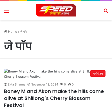
Menu
Se
Home
/
जे पॉप
जे पॉप
मनोरंजन
Ekta Sharma
November 18, 2024
0
0
Boney M and Akon make the hills come
alive at Shillong’s Cherry Blossom
Festival