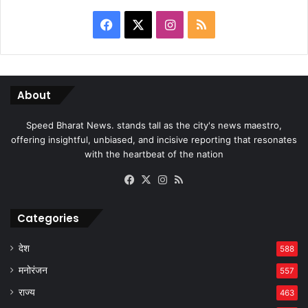
Facebook
X
Instagram
RSS
About
Speed Bharat News. stands tall as the city's news maestro,
offering insightful, unbiased, and incisive reporting that resonates
with the heartbeat of the nation
Facebook
X
Instagram
RSS
Categories
देश
588
मनोरंजन
557
राज्य
463