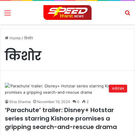
Menu
Se
Home
/
किशोर
किशोर
मनोरंजन
Ekta Sharma
November 19, 2024
0
2
‘Parachute’ trailer: Disney+ Hotstar
series starring Kishore promises a
gripping search-and-rescue drama