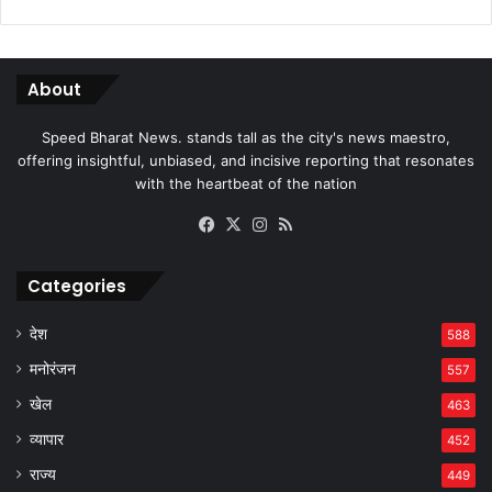
About
Speed Bharat News. stands tall as the city's news maestro,
offering insightful, unbiased, and incisive reporting that resonates
with the heartbeat of the nation
Facebook
X
Instagram
RSS
Categories
देश
588
मनोरंजन
557
खेल
463
व्यापार
452
राज्य
449