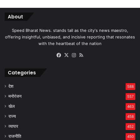
About
Speed Bharat News. stands tall as the city's news maestro,
offering insightful, unbiased, and incisive reporting that resonates
with the heartbeat of the nation
Facebook
X
Instagram
RSS
Categories
देश
588
मनोरंजन
557
खेल
463
राज्य
458
व्यापार
452
राजनीति
450