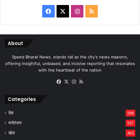
Facebook
X
Instagram
RSS
About
Speed Bharat News. stands tall as the city's news maestro,
offering insightful, unbiased, and incisive reporting that resonates
with the heartbeat of the nation
Facebook
X
Instagram
RSS
Categories
देश
588
मनोरंजन
557
खेल
463