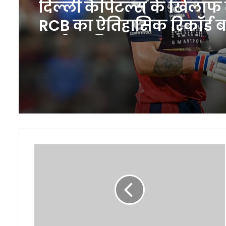
दिल्ली कैपिटल्स के खिलाफ म
RCB का ऐतिहासिक रिकॉर्ड 
चर्चा का विषय
Pahalgam
Attack:
दुनिया
भर
में
चिंता,
भारत-
पाकिस्तान