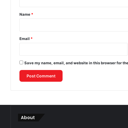
t
*
Name
*
Email
*
Save my name, email, and website in this browser for th
About