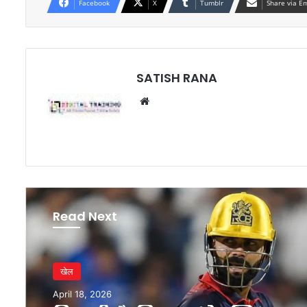
Facebook
X
Tumblr
Share via E
SATISH RANA
Website
Read Next
खेल
April 18, 2026