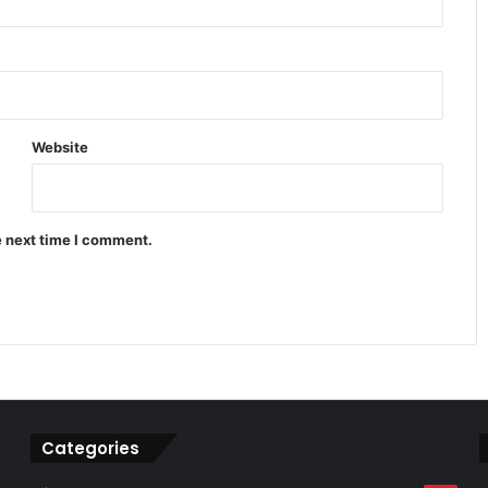
IPL 2026 पॉइंट्स टेबल में बड़ा उलटफेर प्लेऑफ
रेस हुई बेहद रोमांचक
Website
डेविड वॉर्नर ड्रिंक-ड्राइविंग विवाद में फंसे कप्तानी
और करियर पर बड़ा खतरा
e next time I comment.
CSK vs KKR मैच में कौन मारेगा बाजी जानिए
पूरी प्लेयर बैटल रिपोर्ट
Categories