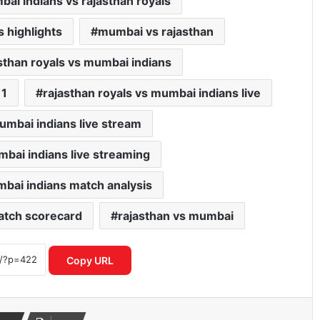
ai indians vs rajasthan royals
s highlights
mumbai vs rajasthan
sthan royals vs mumbai indians
11
rajasthan royals vs mumbai indians live
umbai indians live stream
mbai indians live streaming
mbai indians match analysis
match scorecard
rajasthan vs mumbai
ICC महिला T20 वर्ल्ड कप 2026 में रिकॉर्ड
इनामी राशि ने बढ़ाया रोमांच
Copy URL
IPL नियम उल्लंघन का शक राजस्थान रॉयल्स
मैनेजर पर एक्शन की मांग तेज