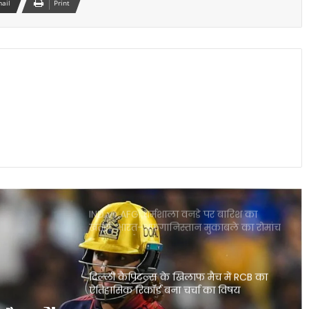
mail
Print
आईपीएल 2026: आखिरी गेंद पर लखनऊ की
रोमांचक जीत, केकेआर को झटका
CSK के लिए बड़ी राहत डेवाल्ड ब्रेविस फिट
दिल्ली कैपिटल्स के खिलाफ वापसी तय
राजस्थान बनाम मुंबई हाईवोल्टेज मुकाबला आज
गुवाहाटी में कौन मारेगा बाजी
IND vs AFG: धर्मशाला वनडे पर बारिश का
खतरा, भारत-अफगानिस्तान मुकाबले का रोमांच
पड़ सकता है फीका
दिल्ली कैपिटल्स के खिलाफ मैच में RCB का
ऐतिहासिक रिकॉर्ड बना चर्चा का विषय