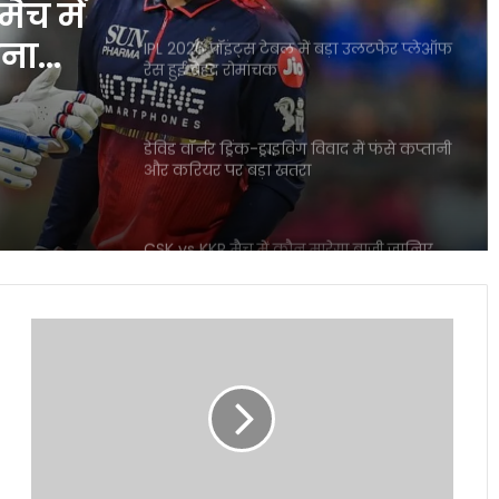
ैच में
बना
IPL 2026 पॉइंट्स टेबल में बड़ा उलटफेर प्लेऑफ
रेस हुई बेहद रोमांचक
डेविड वॉर्नर ड्रिंक-ड्राइविंग विवाद में फंसे कप्तानी
और करियर पर बड़ा खतरा
CSK vs KKR मैच में कौन मारेगा बाजी जानिए
पूरी प्लेयर बैटल रिपोर्ट
Caste
ICC महिला T20 वर्ल्ड कप 2026 में रिकॉर्ड
Certificate:
इनामी राशि ने बढ़ाया रोमांच
सरकारी
नौकरी
या
स्कॉलरशिप
IPL नियम उल्लंघन का शक राजस्थान रॉयल्स
मैनेजर पर एक्शन की मांग तेज
दोनों
के