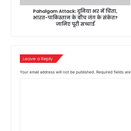
के
Pahalgam Attack: दुनिया भर में चिंता,
बीच
जंग
भारत-पाकिस्तान के बीच जंग के संकेत?
के
जानिए पूरी सच्चाई
संकेत?
जानिए
पूरी
सच्चाई
Leave a Reply
Your email address will not be published.
Required fields a
C
o
m
m
e
n