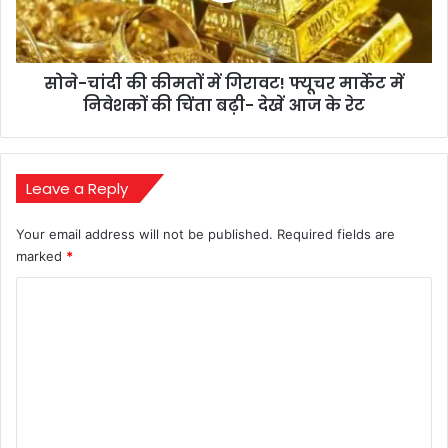
फ्यूचर
मार्केट
में
सोने-चांदी की कीमतों में गिरावट! फ्यूचर मार्केट में
निवेशकों
की
निवेशकों की चिंता बढ़ी- देखें आज के रेट
चिंता
बढ़ी-
देखें
आज
Leave a Reply
के
रेट
Your email address will not be published.
Required fields are
marked
*
C
o
m
m
e
n