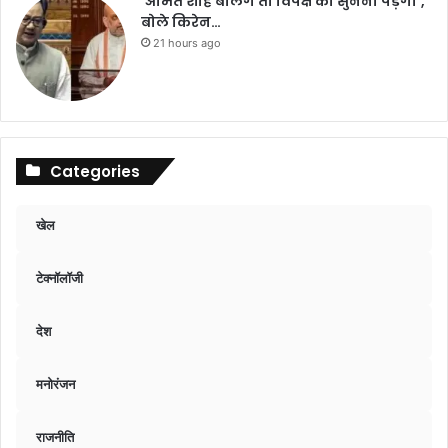
‘अमित शाह बोलेंगे तो विपक्ष को सुनना पड़ेगा’,
बोले किरेन…
21 hours ago
Categories
खेल
टेक्नॉलॉजी
देश
मनोरंजन
राजनीति