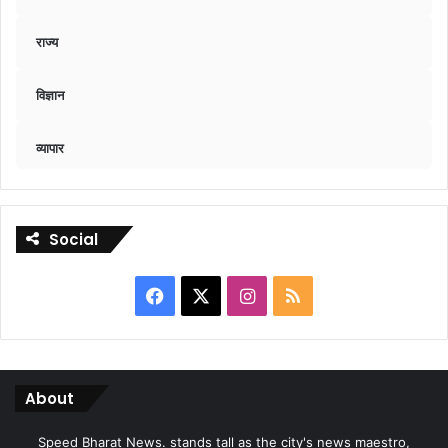
राज्य
विज्ञान
व्यापार
Social
Facebook
X
Instagram
RSS
About
Speed Bharat News. stands tall as the city's news maestro,