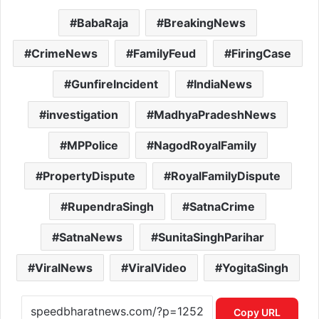
BabaRaja
BreakingNews
CrimeNews
FamilyFeud
FiringCase
GunfireIncident
IndiaNews
investigation
MadhyaPradeshNews
MPPolice
NagodRoyalFamily
PropertyDispute
RoyalFamilyDispute
RupendraSingh
SatnaCrime
SatnaNews
SunitaSinghParihar
ViralNews
ViralVideo
YogitaSingh
Copy URL