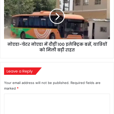
आरोप
ग्रेटर
नोएडा
में
दौड़ीं
100
इलेक्ट्रिक
बसें,
यात्रियों
नोएडा-ग्रेटर नोएडा में दौड़ीं 100 इलेक्ट्रिक बसें, यात्रियों
को
मिली
को मिली बड़ी राहत
बड़ी
राहत
Leave a Reply
Your email address will not be published.
Required fields are
marked
*
C
o
m