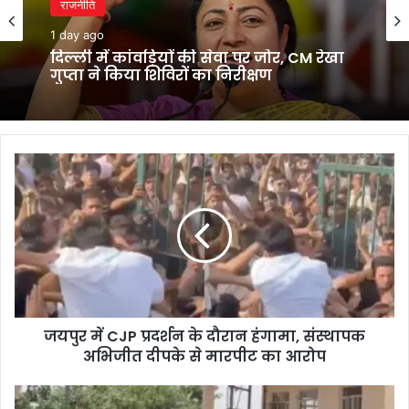
राजनीति
1 day ago
दिल्ली में कांवड़ियों की सेवा पर जोर, CM रेखा
गुप्ता ने किया शिविरों का निरीक्षण
जयपुर
में
CJP
प्रदर्शन
के
दौरान
हंगामा,
संस्थापक
अभिजीत
जयपुर में CJP प्रदर्शन के दौरान हंगामा, संस्थापक
दीपके
से
अभिजीत दीपके से मारपीट का आरोप
मारपीट
का
नोएडा-