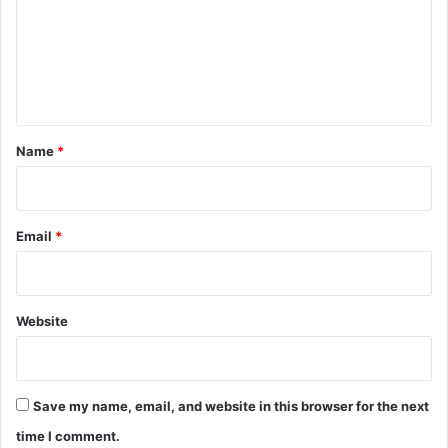
m
e
n
t
*
Name
*
Email
*
Website
Save my name, email, and website in this browser for the next
time I comment.