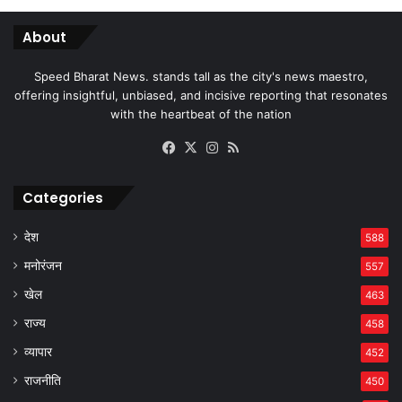
About
Speed Bharat News. stands tall as the city's news maestro,
offering insightful, unbiased, and incisive reporting that resonates
with the heartbeat of the nation
Facebook
X
Instagram
RSS
Categories
देश
588
मनोरंजन
557
खेल
463
राज्य
458
व्यापार
452
राजनीति
450