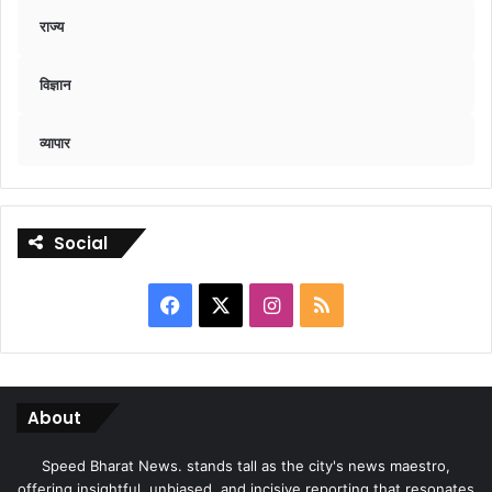
राज्य
विज्ञान
व्यापार
Social
Facebook
X
Instagram
RSS
About
Speed Bharat News. stands tall as the city's news maestro,
offering insightful, unbiased, and incisive reporting that resonates