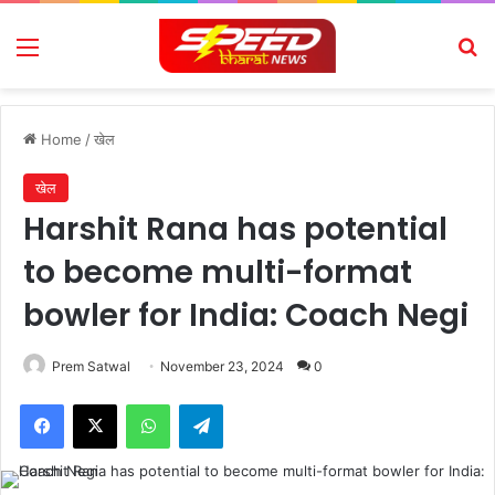
Menu
Se
Home
/
खेल
खेल
Harshit Rana has potential
to become multi-format
bowler for India: Coach Negi
Prem Satwal
November 23, 2024
0
Facebook
X
WhatsApp
Telegram