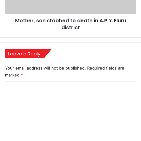
A.P.’s
Eluru
district
Mother, son stabbed to death in A.P.’s Eluru
district
Leave a Reply
Your email address will not be published.
Required fields are
marked
*
C
o
m
m
e
n