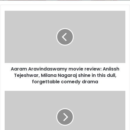
Aaram
Aravindaswamy
movie
review:
Aniissh
Tejeshwar,
Milana
Nagaraj
shine
Aaram Aravindaswamy movie review: Aniissh
in
this
Tejeshwar, Milana Nagaraj shine in this dull,
dull,
forgettable comedy drama
forgettable
comedy
Mother,
drama
son
stabbed
to
death
in