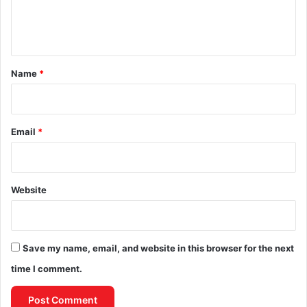
e
n
t
*
Name
*
Email
*
Website
Save my name, email, and website in this browser for the next
time I comment.