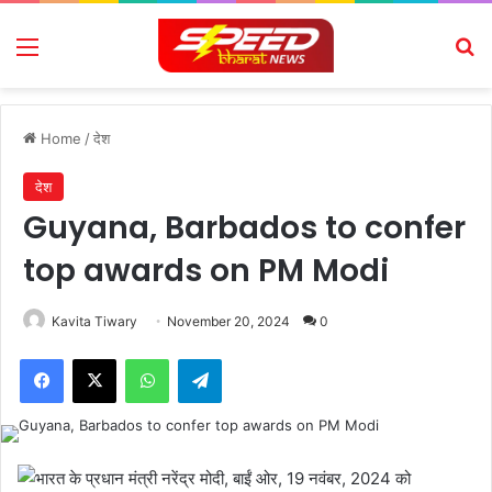
Menu
Se
Home
/
देश
देश
Guyana, Barbados to confer
top awards on PM Modi
Kavita Tiwary
November 20, 2024
0
Facebook
X
WhatsApp
Telegram