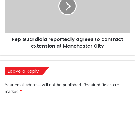
agrees
to
contract
extension
at
Manchester
Pep Guardiola reportedly agrees to contract
City
extension at Manchester City
Leave a Reply
Your email address will not be published.
Required fields are
marked
*
C
o
m
m