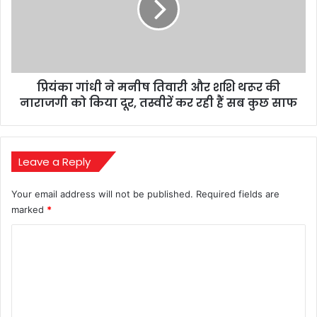
करने
तिवारी
वाला
और
रिकॉर्ड
शशि
थरूर
की
प्रियंका गांधी ने मनीष तिवारी और शशि थरूर की
नाराजगी
को
नाराजगी को किया दूर, तस्वीरें कर रही हैं सब कुछ साफ
किया
दूर,
तस्वीरें
कर
Leave a Reply
रही
हैं
Your email address will not be published.
Required fields are
सब
marked
*
कुछ
साफ
C
o
m
m