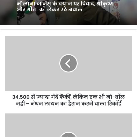
मौलाना जर्जिस के बयान पर विवाद, श्रीकृष्ण
और गीता को लेकर उठे सवाल
34,500
से
ज़्यादा
गेंदें
फेंकीं,
लेकिन
एक
भी
नो-
34,500 से ज़्यादा गेंदें फेंकीं, लेकिन एक भी नो-बॉल
बॉल
नहीं
नहीं – नेथन लायन का हैरान करने वाला रिकॉर्ड
–
नेथन
प्रियंका
लायन
गांधी
का
ने
हैरान
मनीष