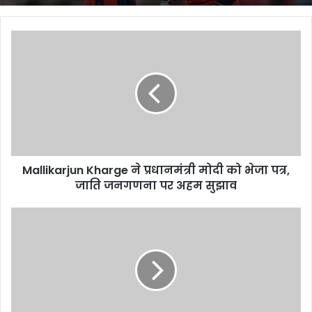
Mallikarjun
Kharge
ने
प्रधानमंत्री
मोदी
को
भेजा
पत्र,
जाति
Mallikarjun Kharge ने प्रधानमंत्री मोदी को भेजा पत्र,
जनगणना
पर
जाति जनगणना पर अहम सुझाव
अहम
सुझाव
Yuva
Star
2:
स्मार्टफोन
की
दुनिया
में