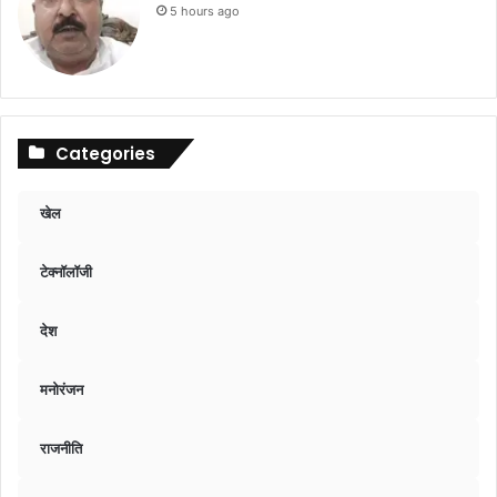
5 hours ago
Categories
खेल
टेक्नॉलॉजी
देश
मनोरंजन
राजनीति