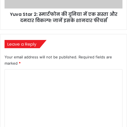
एक
सस्ता
Yuva Star 2: स्मार्टफोन की दुनिया में एक सस्ता और
और
दमदार
दमदार विकल्प! जानें इसके शानदार फीचर्स
विकल्प!
जानें
इसके
शानदार
Leave a Reply
फीचर्स
Your email address will not be published.
Required fields are
marked
*
C
o
m
m
e
n
t