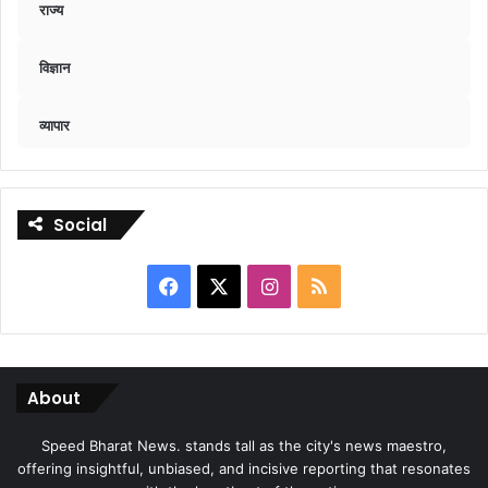
राज्य
विज्ञान
व्यापार
Social
Facebook
X
Instagram
RSS
About
Speed Bharat News. stands tall as the city's news maestro,
offering insightful, unbiased, and incisive reporting that resonates