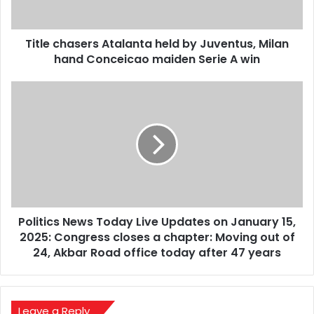
hand
Conceicao
Title chasers Atalanta held by Juventus, Milan
maiden
Serie
hand Conceicao maiden Serie A win
A
win
Politics
News
Today
Live
Updates
on
January
15,
2025:
Politics News Today Live Updates on January 15,
Congress
closes
2025: Congress closes a chapter: Moving out of
a
24, Akbar Road office today after 47 years
chapter:
Moving
out
of
Leave a Reply