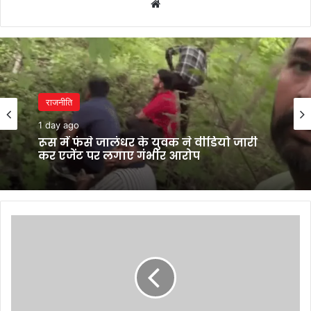
Website
राजनीति
1 day ago
रूस में फंसे जालंधर के युवक ने वीडियो जारी
कर एजेंट पर लगाए गंभीर आरोप
Title
chasers
Atalanta
held
by
Juventus,
Milan