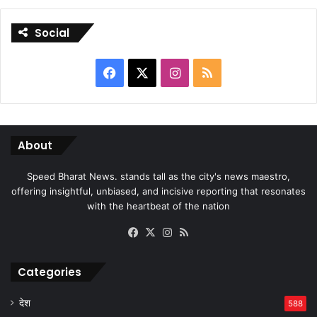
Social
Facebook
X
Instagram
RSS
About
Speed Bharat News. stands tall as the city's news maestro,
offering insightful, unbiased, and incisive reporting that resonates
with the heartbeat of the nation
Facebook
X
Instagram
RSS
Categories
देश
588