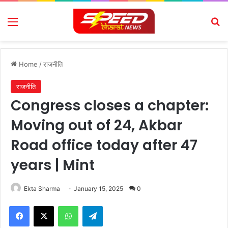
Menu
Se
Home
/
राजनीति
राजनीति
Congress closes a chapter:
Moving out of 24, Akbar
Road office today after 47
years | Mint
Ekta Sharma
January 15, 2025
0
Facebook
X
WhatsApp
Telegram