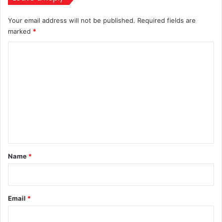
24,
Akbar
Your email address will not be published.
Required fields are
Road
marked
*
office
today
C
after
o
47
m
years
m
e
n
t
*
Name
*
Email
*