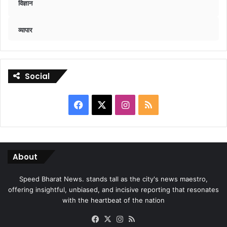
विज्ञान
व्यापार
Social
Facebook
X
Instagram
RSS
About
Speed Bharat News. stands tall as the city's news maestro,
offering insightful, unbiased, and incisive reporting that resonates
with the heartbeat of the nation
Facebook
X
Instagram
RSS