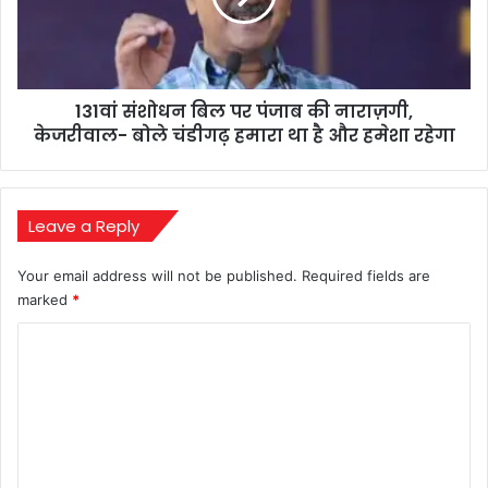
मानते
की
हैं
नाराज़गी,
आउटसाइडर
केजरीवाल-
बोले
131वां संशोधन बिल पर पंजाब की नाराज़गी,
चंडीगढ़
हमारा
केजरीवाल- बोले चंडीगढ़ हमारा था है और हमेशा रहेगा
था
है
और
हमेशा
Leave a Reply
रहेगा
Your email address will not be published.
Required fields are
marked
*
C
o
m
m
e