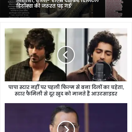
निशाना, बोलीं- ‘रील्स देखकर डिजिटल
डिटॉक्स की जरूरत पड़ गई’
पापा
स्टार
नहीं
पर
पहली
फिल्म
से
बना
दिलों
पापा स्टार नहीं पर पहली फिल्म से बना दिलों का चहेता,
का
चहेता,
स्टार फैमिली से दूर खुद को मानते हैं आउटसाइडर
स्टार
फैमिली
131वां
से
संशोधन
दूर
बिल
खुद
पर
को
पंजाब