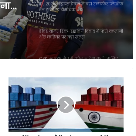
ा
डेविड वॉर्नर ड्रिंक-ड्राइविंग विवाद में फंसे कप्तानी
और करियर पर बड़ा खतरा
द
ैच में
CSK vs KKR मैच में कौन मारेगा बाजी जानिए
पूरी प्लेयर बैटल रिपोर्ट
बना
ICC महिला T20 वर्ल्ड कप 2026 में रिकॉर्ड
इनामी राशि ने बढ़ाया रोमांच
अमेरिका
IPL नियम उल्लंघन का शक राजस्थान रॉयल्स
के
मैनेजर पर एक्शन की मांग तेज
50%
टैरिफ
के
आईपीएल 2026: आखिरी गेंद पर लखनऊ की
बाद
रोमांचक जीत, केकेआर को झटका
भारत
ने
किया