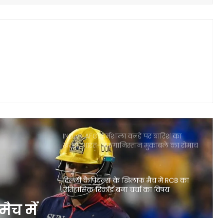
CSK के लिए बड़ी राहत डेवाल्ड ब्रेविस फिट
दिल्ली कैपिटल्स के खिलाफ वापसी तय
राजस्थान बनाम मुंबई हाईवोल्टेज मुकाबला आज
गुवाहाटी में कौन मारेगा बाजी
IND vs AFG: धर्मशाला वनडे पर बारिश का
खतरा, भारत-अफगानिस्तान मुकाबले का रोमांच
पड़ सकता है फीका
दिल्ली कैपिटल्स के खिलाफ मैच में RCB का
ऐतिहासिक रिकॉर्ड बना चर्चा का विषय
IPL 2026 पॉइंट्स टेबल में बड़ा उलटफेर प्लेऑफ
रेस हुई बेहद रोमांचक