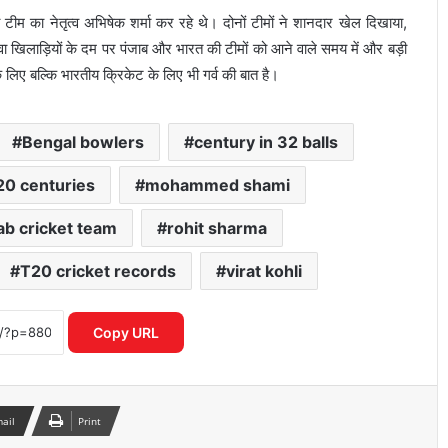
टीम का नेतृत्व अभिषेक शर्मा कर रहे थे। दोनों टीमों ने शानदार खेल दिखाया,
ुवा खिलाड़ियों के दम पर पंजाब और भारत की टीमों को आने वाले समय में और बड़ी
लिए बल्कि भारतीय क्रिकेट के लिए भी गर्व की बात है।
Bengal bowlers
century in 32 balls
20 centuries
mohammed shami
ICC महिला T20 वर्ल्ड कप 2026 में रिकॉर्ड
इनामी राशि ने बढ़ाया रोमांच
ab cricket team
rohit sharma
T20 cricket records
virat kohli
IPL नियम उल्लंघन का शक राजस्थान रॉयल्स
मैनेजर पर एक्शन की मांग तेज
Copy URL
आईपीएल 2026: आखिरी गेंद पर लखनऊ की
रोमांचक जीत, केकेआर को झटका
mail
Print