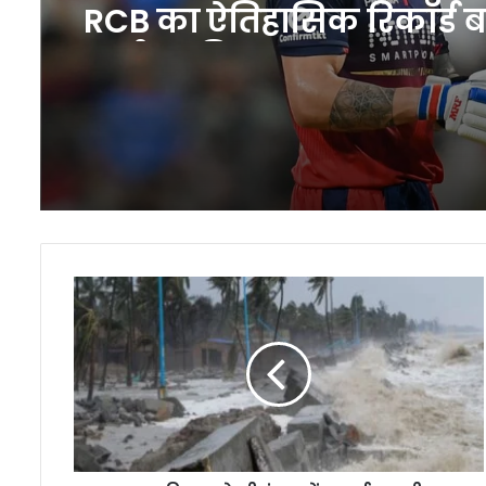
IPL 2026 पॉइंट्स टेबल में बड़
उलटफेर प्लेऑफ रेस हुई बेह
रोमांचक
दिल्ली कैपिटल्स के खिलाफ म
RCB का ऐतिहासिक रिकॉर्ड 
चर्चा का विषय
चक्रवात
दितवा
ने
श्रीलंका
में
मचाई
तबाही,
अब
भारत