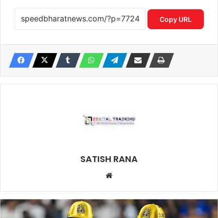
Copy URL
SATISH RANA
Website