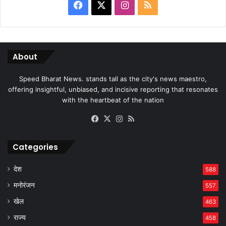
Facebook
X
Instagram
RSS
About
Speed Bharat News. stands tall as the city's news maestro,
offering insightful, unbiased, and incisive reporting that resonates
with the heartbeat of the nation
Facebook
X
Instagram
RSS
Categories
देश
588
मनोरंजन
557
खेल
463
राज्य
458