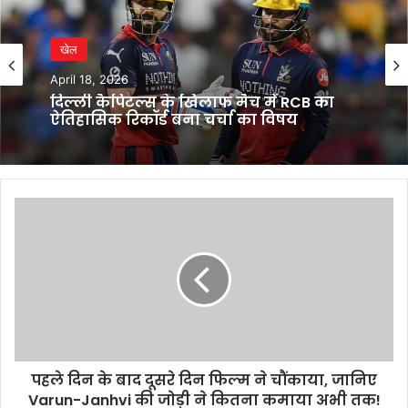
खेल
April 18, 2026
दिल्ली कैपिटल्स के खिलाफ मैच में RCB का
ऐतिहासिक रिकॉर्ड बना चर्चा का विषय
पहले
दिन
के
बाद
दूसरे
दिन
फिल्म
ने
चौंकाया,
पहले दिन के बाद दूसरे दिन फिल्म ने चौंकाया, जानिए
जानिए
Varun-
Varun-Janhvi की जोड़ी ने कितना कमाया अभी तक!