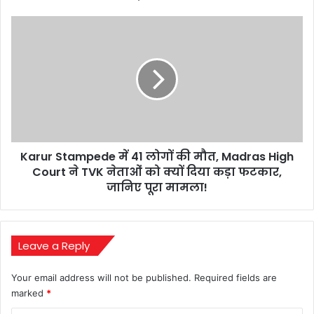
Janhvi
की
Karur
जोड़ी
Stampede
ने
में
कितना
41
कमाया
लोगों
अभी
की
तक!
मौत,
Madras
High
Karur Stampede में 41 लोगों की मौत, Madras High
Court
ने
Court ने TVK नेताओं को क्यों दिया कड़ा फटकार,
TVK
जानिए पूरा मामला!
नेताओं
को
क्यों
दिया
Leave a Reply
कड़ा
फटकार,
Your email address will not be published.
Required fields are
जानिए
marked
*
पूरा