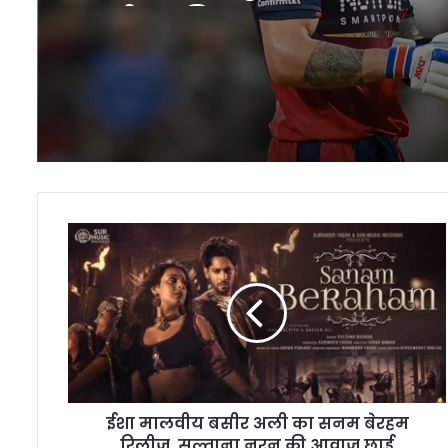
चर्चा का विषय
ईशा
मालवीय
बसीर
अली
का
सनम
बेरहम
रिलीज,
सुल्ताना
ईशा मालवीय बसीर अली का सनम बेरहम
नूरन
की
रिलीज, सुल्ताना नूरन की आवाज छाई