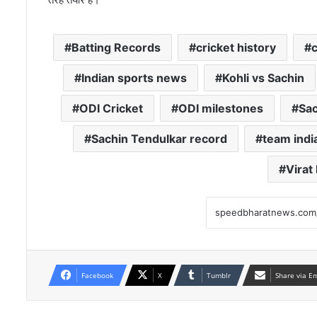
Batting Records
cricket history
Indian sports news
Kohli vs Sachin
ODI Cricket
ODI milestones
Sac
Sachin Tendulkar record
team indi
Virat
Facebook
X
Tumblr
Share via E