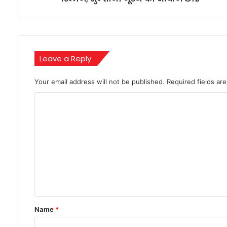
आवाज
छाई
Leave a Reply
Your email address will not be published.
Required fields a
C
o
m
m
e
n
t
*
Name
*