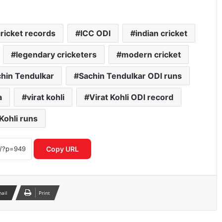
cricket records
ICC ODI
indian cricket
legendary cricketers
modern cricket
hin Tendulkar
Sachin Tendulkar ODI runs
a
virat kohli
Virat Kohli ODI record
 Kohli runs
ICC महिला T20 वर्ल्ड कप 2026 में रिकॉर्ड
इनामी राशि ने बढ़ाया रोमांच
Copy URL
IPL नियम उल्लंघन का शक राजस्थान रॉयल्स
मैनेजर पर एक्शन की मांग तेज
mail
Print
आईपीएल 2026: आखिरी गेंद पर लखनऊ की
रोमांचक जीत, केकेआर को झटका