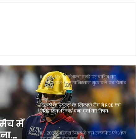
CSK के लिए बड़ी राहत डेवाल्ड ब्रेविस फिट
दिल्ली कैपिटल्स के खिलाफ वापसी तय
राजस्थान बनाम मुंबई हाईवोल्टेज मुकाबला आज
गुवाहाटी में कौन मारेगा बाजी
IND vs AFG: धर्मशाला वनडे पर बारिश का
खतरा, भारत-अफगानिस्तान मुकाबले का रोमांच
पड़ सकता है फीका
दिल्ली कैपिटल्स के खिलाफ मैच में RCB का
ऐतिहासिक रिकॉर्ड बना चर्चा का विषय
ैच में
बना
IPL 2026 पॉइंट्स टेबल में बड़ा उलटफेर प्लेऑफ
रेस हुई बेहद रोमांचक