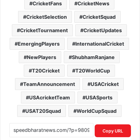
CricketFans
CricketNews
CricketSelection
CricketSquad
CricketTournament
CricketUpdates
EmergingPlayers
InternationalCricket
NewPlayers
ShubhamRanjane
T20Cricket
T20WorldCup
TeamAnnouncement
USACricket
USAcricketTeam
USASports
USAT20Squad
WorldCupSquad
Copy URL