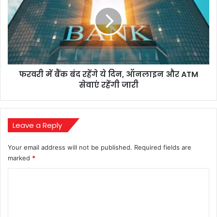
बैंक
बंद
रहेंगे
ये
दिन,
ऑनलाइन
और
फरवरी में बैंक बंद रहेंगे ये दिन, ऑनलाइन और ATM
ATM
सेवाएं
सेवाएं रहेंगी जारी
रहेंगी
जारी
Leave a Reply
Your email address will not be published.
Required fields are
marked
*
C
o
m