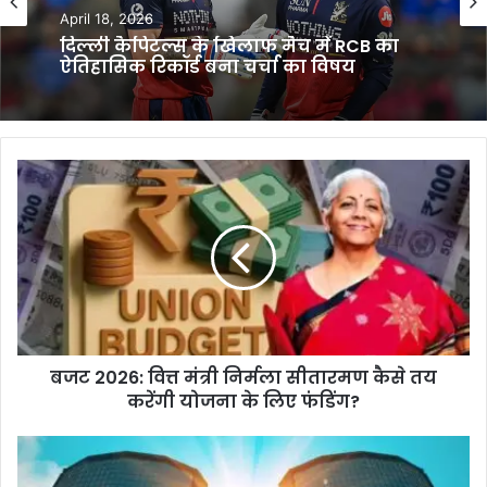
April 18, 2026
दिल्ली कैपिटल्स के खिलाफ मैच में RCB का
ऐतिहासिक रिकॉर्ड बना चर्चा का विषय
बजट
2026:
वित्त
मंत्री
निर्मला
सीतारमण
कैसे
तय
करेंगी
बजट 2026: वित्त मंत्री निर्मला सीतारमण कैसे तय
योजना
के
करेंगी योजना के लिए फंडिंग?
लिए
फंडिंग?
फरवरी
में