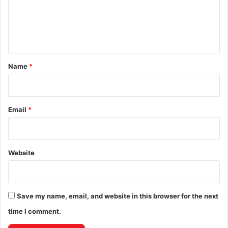
m
e
n
t
*
Name
*
Email
*
Website
Save my name, email, and website in this browser for the next
time I comment.