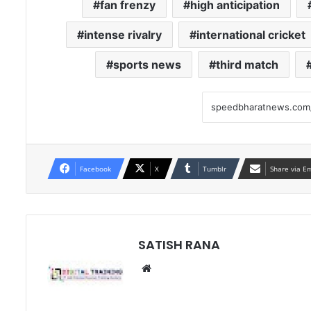
fan frenzy
high anticipation
intense rivalry
international cricket
sports news
third match
Facebook
X
Tumblr
Share via E
SATISH RANA
Website