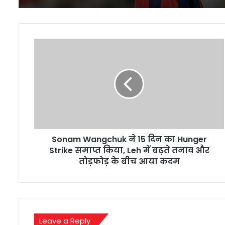
Sonam
Wangchuk
ने
15
दिन
का
Hunger
Strike
समाप्त
Sonam Wangchuk ने 15 दिन का Hunger
किया,
Leh
Strike समाप्त किया, Leh में बढ़ते तनाव और
में
तोड़फोड़ के बीच आया कदम
बढ़ते
तनाव
और
तोड़फोड़
के
Leave a Reply
बीच