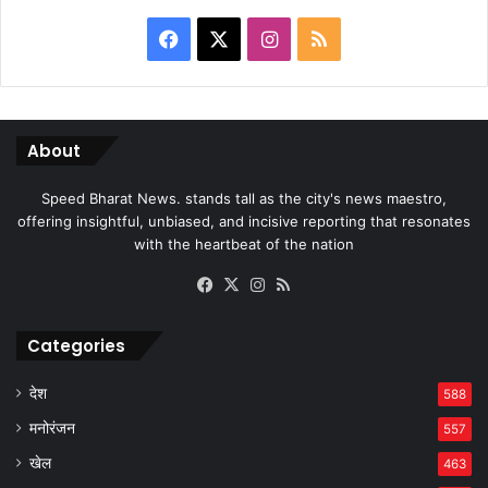
Facebook
X
Instagram
RSS
About
Speed Bharat News. stands tall as the city's news maestro,
offering insightful, unbiased, and incisive reporting that resonates
with the heartbeat of the nation
Facebook
X
Instagram
RSS
Categories
देश
588
मनोरंजन
557
खेल
463