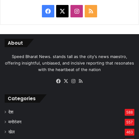
Facebook
X
Instagram
RSS
About
Speed Bharat News. stands tall as the city's news maestro,
offering insightful, unbiased, and incisive reporting that resonates
with the heartbeat of the nation
Facebook
X
Instagram
RSS
Categories
देश
588
मनोरंजन
557
खेल
463