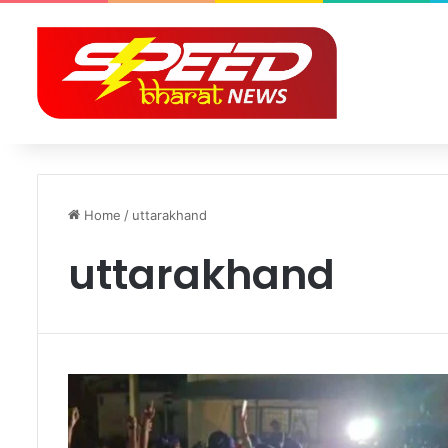
Home
/
uttarakhand
uttarakhand