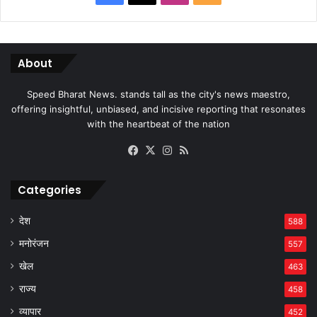
About
Speed Bharat News. stands tall as the city's news maestro,
offering insightful, unbiased, and incisive reporting that resonates
with the heartbeat of the nation
Facebook
X
Instagram
RSS
Categories
देश
588
मनोरंजन
557
खेल
463
राज्य
458
व्यापार
452