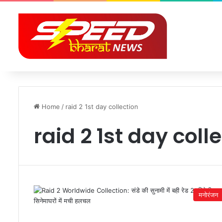
Home
/
raid 2 1st day collection
raid 2 1st day coll
मनोरंजन