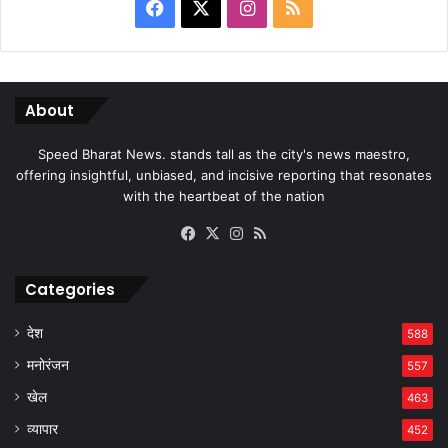
Facebook
X
Instagram
RSS
About
Speed Bharat News. stands tall as the city's news maestro,
offering insightful, unbiased, and incisive reporting that resonates
with the heartbeat of the nation
Facebook
X
Instagram
RSS
Categories
देश
588
मनोरंजन
557
खेल
463
व्यापार
452