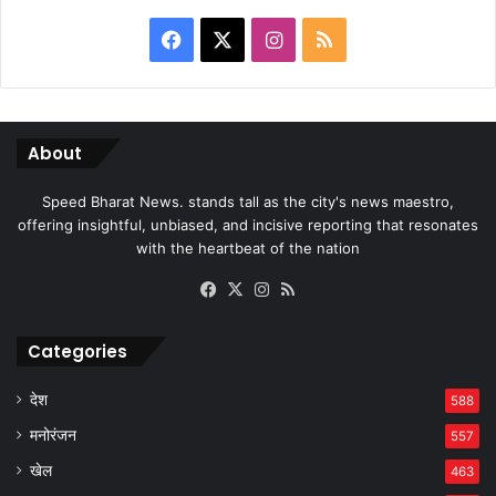
Facebook
X
Instagram
RSS
About
Speed Bharat News. stands tall as the city's news maestro,
offering insightful, unbiased, and incisive reporting that resonates
with the heartbeat of the nation
Facebook
X
Instagram
RSS
Categories
देश
588
मनोरंजन
557
खेल
463