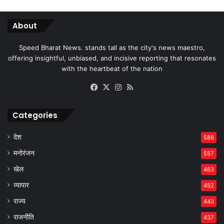
About
Speed Bharat News. stands tall as the city's news maestro,
offering insightful, unbiased, and incisive reporting that resonates
with the heartbeat of the nation
Facebook
X
Instagram
RSS
Categories
देश
588
मनोरंजन
557
खेल
463
व्यापार
452
राज्य
443
राजनीति
437