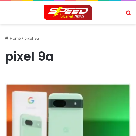
Menu
Se
Home
/
pixel 9a
pixel 9a