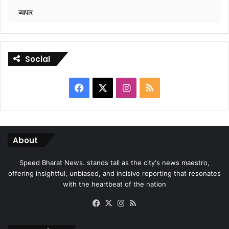
व्यापार
Social
Facebook
X
Instagram
RSS
About
Speed Bharat News. stands tall as the city's news maestro,
offering insightful, unbiased, and incisive reporting that resonates
with the heartbeat of the nation
Facebook
X
Instagram
RSS