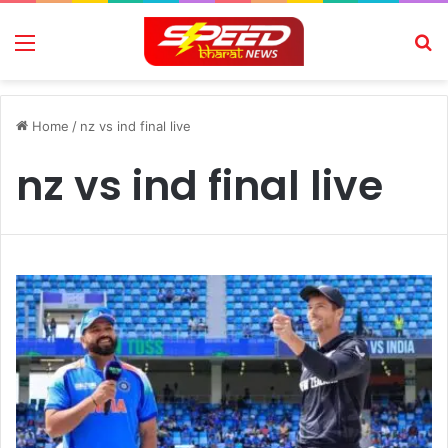
Menu
Se
Home
/
nz vs ind final live
nz vs ind final live