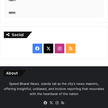
व्यापार
Social
Facebook
X
Instagram
RSS
About
Speed Bharat News. stands tall as the city's news maestro,
offering insightful, unbiased, and incisive reporting that resonates
with the heartbeat of the nation
Facebook
X
Instagram
RSS