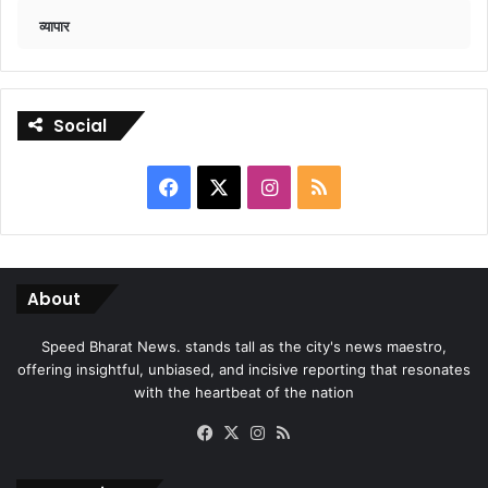
व्यापार
Social
Facebook
X
Instagram
RSS
About
Speed Bharat News. stands tall as the city's news maestro,
offering insightful, unbiased, and incisive reporting that resonates
with the heartbeat of the nation
Facebook
X
Instagram
RSS