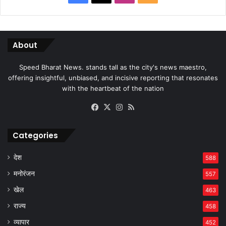
About
Speed Bharat News. stands tall as the city's news maestro,
offering insightful, unbiased, and incisive reporting that resonates
with the heartbeat of the nation
Facebook
X
Instagram
RSS
Categories
देश
588
मनोरंजन
557
खेल
463
राज्य
458
व्यापार
452