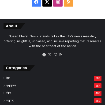
Facebook
X
Instagram
RSS
About
Speed Bharat News. stands tall as the city's news maestro,
offering insightful, unbiased, and incisive reporting that resonates
with the heartbeat of the nation
Facebook
X
Instagram
RSS
Categories
देश
588
मनोरंजन
557
खेल
463
व्यापार
452