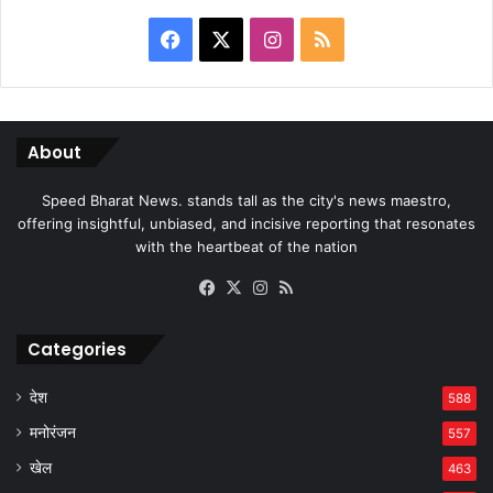
Facebook
X
Instagram
RSS
About
Speed Bharat News. stands tall as the city's news maestro,
offering insightful, unbiased, and incisive reporting that resonates
with the heartbeat of the nation
Facebook
X
Instagram
RSS
Categories
देश
588
मनोरंजन
557
खेल
463