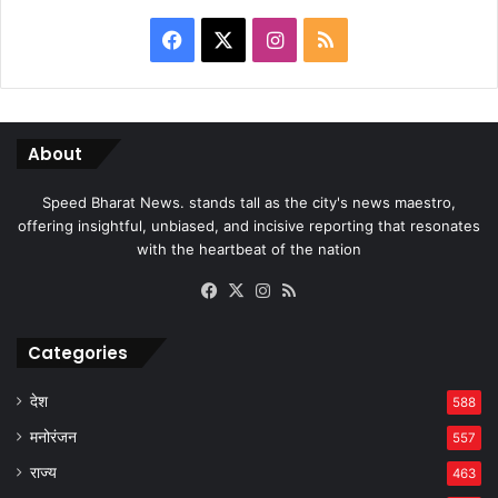
Facebook
X
Instagram
RSS
About
Speed Bharat News. stands tall as the city's news maestro,
offering insightful, unbiased, and incisive reporting that resonates
with the heartbeat of the nation
Facebook
X
Instagram
RSS
Categories
देश
588
मनोरंजन
557
राज्य
463