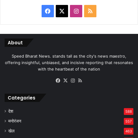
Facebook
X
Instagram
RSS
About
Speed Bharat News. stands tall as the city's news maestro,
offering insightful, unbiased, and incisive reporting that resonates
with the heartbeat of the nation
Facebook
X
Instagram
RSS
Categories
देश
588
मनोरंजन
557
खेल
463