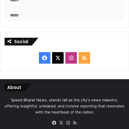
व्यापार
Social
Facebook
X
Instagram
RSS
About
Speed Bharat News. stands tall as the city's news maestro,
offering insightful, unbiased, and incisive reporting that resonates
with the heartbeat of the nation
Facebook
X
Instagram
RSS