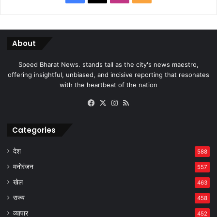
About
Speed Bharat News. stands tall as the city's news maestro,
offering insightful, unbiased, and incisive reporting that resonates
with the heartbeat of the nation
Facebook
X
Instagram
RSS
Categories
देश
588
मनोरंजन
557
खेल
463
राज्य
458
व्यापार
452