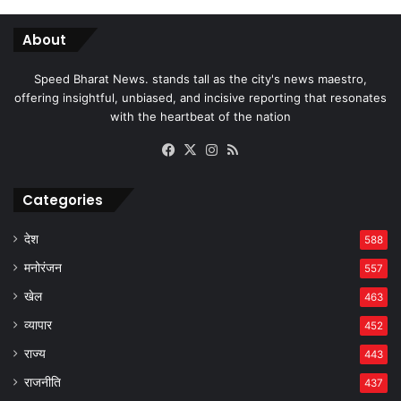
About
Speed Bharat News. stands tall as the city's news maestro,
offering insightful, unbiased, and incisive reporting that resonates
with the heartbeat of the nation
Facebook
X
Instagram
RSS
Categories
देश
588
मनोरंजन
557
खेल
463
व्यापार
452
राज्य
443
राजनीति
437