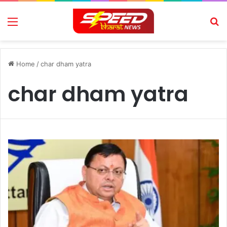
Menu
Se
Home
/
char dham yatra
char dham yatra