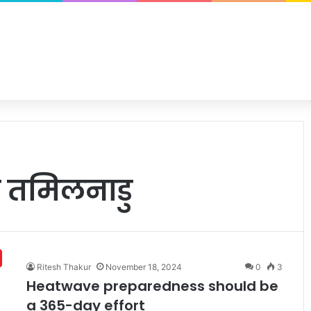
र तमिलनाडु
Ritesh Thakur
November 18, 2024
0
3
Heatwave preparedness should be
a 365-day effort