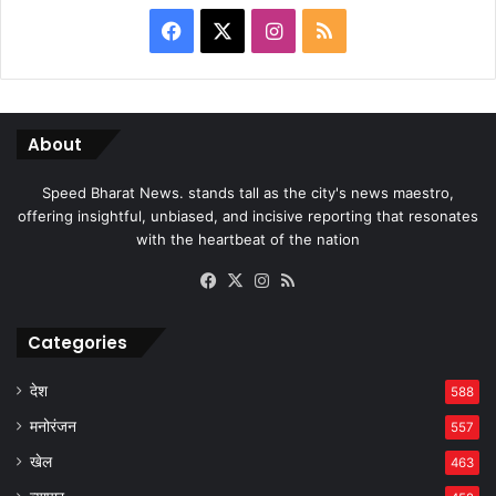
Facebook
X
Instagram
RSS
About
Speed Bharat News. stands tall as the city's news maestro,
offering insightful, unbiased, and incisive reporting that resonates
with the heartbeat of the nation
Facebook
X
Instagram
RSS
Categories
देश
588
मनोरंजन
557
खेल
463