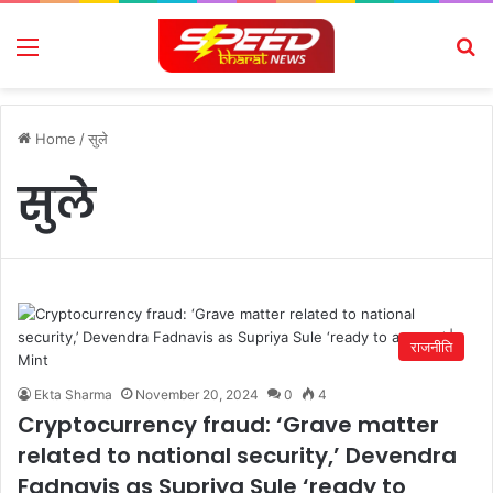
Menu
Se
Home
/
सुले
सुले
राजनीति
Ekta Sharma
November 20, 2024
0
4
Cryptocurrency fraud: ‘Grave matter
related to national security,’ Devendra
Fadnavis as Supriya Sule ‘ready to