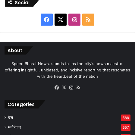
Social
Facebook
X
Instagram
RSS
About
Speed Bharat News. stands tall as the city's news maestro,
offering insightful, unbiased, and incisive reporting that resonates
with the heartbeat of the nation
Facebook
X
Instagram
RSS
Categories
देश
588
मनोरंजन
557