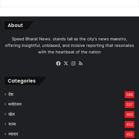
About
Speed Bharat News. stands tall as the city's news maestro,
offering insightful, unbiased, and incisive reporting that resonates
with the heartbeat of the nation
Facebook
X
Instagram
RSS
Categories
देश
588
मनोरंजन
557
खेल
463
राज्य
453
व्यापार
452