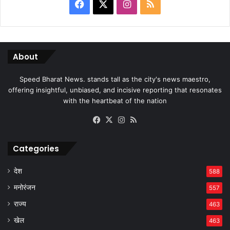
Facebook
X
Instagram
RSS
About
Speed Bharat News. stands tall as the city's news maestro,
offering insightful, unbiased, and incisive reporting that resonates
with the heartbeat of the nation
Facebook
X
Instagram
RSS
Categories
देश
588
मनोरंजन
557
राज्य
463
खेल
463