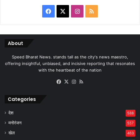
Facebook
X
Instagram
RSS
About
Speed Bharat News. stands tall as the city's news maestro,
offering insightful, unbiased, and incisive reporting that resonates
with the heartbeat of the nation
Facebook
X
Instagram
RSS
Categories
देश
588
मनोरंजन
557
खेल
463