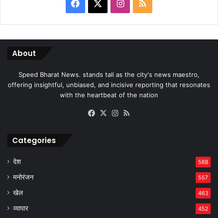
Facebook
X
Instagram
RSS
About
Speed Bharat News. stands tall as the city's news maestro,
offering insightful, unbiased, and incisive reporting that resonates
with the heartbeat of the nation
Facebook
X
Instagram
RSS
Categories
देश
588
मनोरंजन
557
खेल
463
व्यापार
452