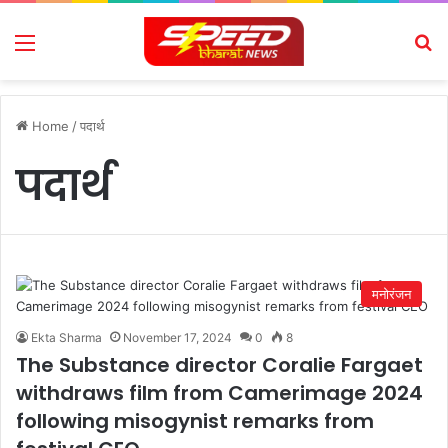
Menu
Se
Home
/
पदार्थ
पदार्थ
मनोरंजन
Ekta Sharma
November 17, 2024
0
8
The Substance director Coralie Fargaet
withdraws film from Camerimage 2024
following misogynist remarks from