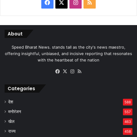
Facebook
X
Instagram
RSS
About
Speed Bharat News. stands tall as the city's news maestro,
offering insightful, unbiased, and incisive reporting that resonates
with the heartbeat of the nation
Facebook
X
Instagram
RSS
Categories
देश
588
मनोरंजन
557
खेल
463
राज्य
458