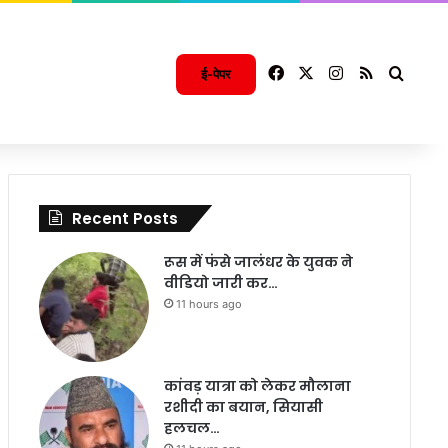
Facebook
X
Instagram
RSS
Searc
ई-पेपर
Recent Posts
रूस में फंसे जालंधर के युवक ने
वीडियो जारी कर…
11 hours ago
कांवड़ यात्रा को लेकर मौलाना
रशीदी का बयान, सियासी
हलचल…