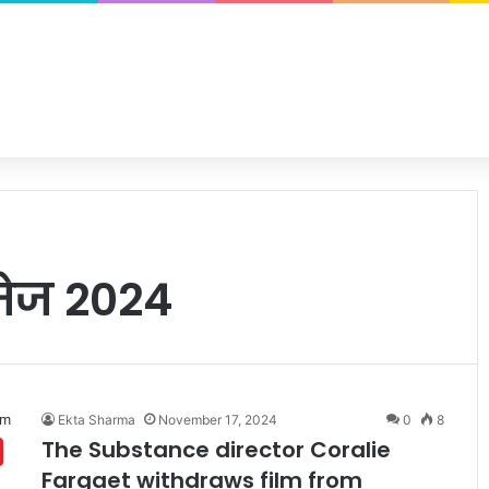
िमेज 2024
Ekta Sharma
November 17, 2024
0
8
The Substance director Coralie
Fargaet withdraws film from