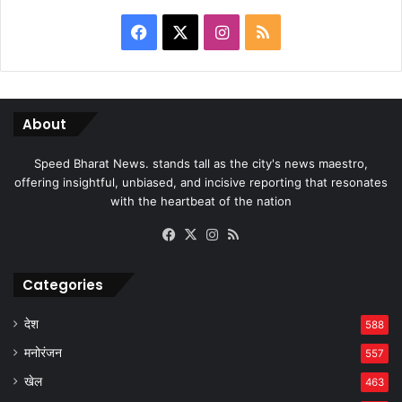
Facebook
X
Instagram
RSS
About
Speed Bharat News. stands tall as the city's news maestro,
offering insightful, unbiased, and incisive reporting that resonates
with the heartbeat of the nation
Facebook
X
Instagram
RSS
Categories
देश
588
मनोरंजन
557
खेल
463