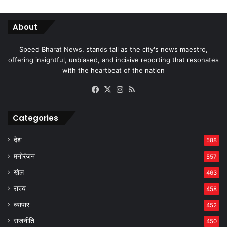
About
Speed Bharat News. stands tall as the city's news maestro,
offering insightful, unbiased, and incisive reporting that resonates
with the heartbeat of the nation
Facebook
X
Instagram
RSS
Categories
देश
588
मनोरंजन
557
खेल
463
राज्य
458
व्यापार
452
राजनीति
450